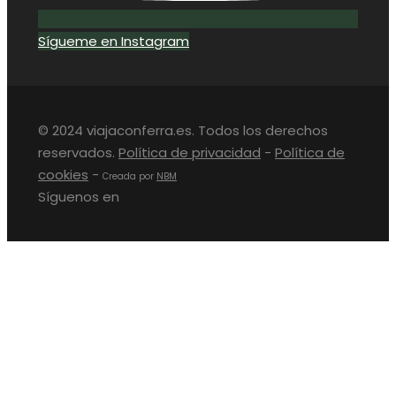
Sígueme en Instagram
© 2024 viajaconferra.es. Todos los derechos
reservados.
Política de privacidad
-
Política de
cookies
-
Creada por
NBM
Síguenos en