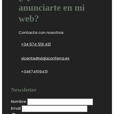
anunciarte en mi
web?
Contacta con nosotros
+34 674 519 431
vicente@viajaconferra.es
+34674519431
Newsletter
Nombre
Email