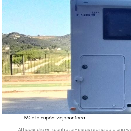
5% dto cupón: viajaconferra
Al hacer clic en «contratar» serás redirigido a un