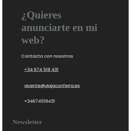
¿Quieres
anunciarte en mi
web?
Contacta con nosotros
+34 674 519 431
vicente@viajaconferra.es
+34674519431
Newsletter