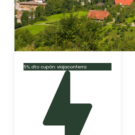
5% dto cupón: viajaconferra