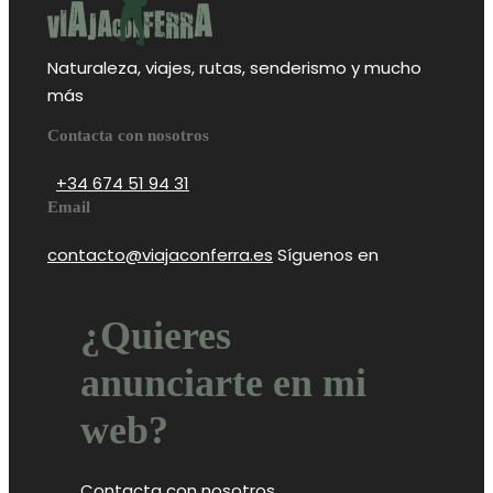
Naturaleza, viajes, rutas, senderismo y mucho
más
Contacta con nosotros
+34 674 51 94 31
Email
contacto@viajaconferra.es
Síguenos en
¿Quieres
anunciarte en mi
web?
Contacta con nosotros